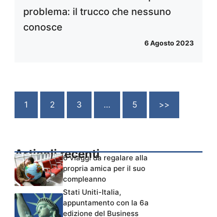
problema: il trucco che nessuno
conosce
6 Agosto 2023
1
2
3
…
5
>>
Articoli recenti
6 viaggi da regalare alla
propria amica per il suo
compleanno
Stati Uniti-Italia,
appuntamento con la 6a
edizione del Business