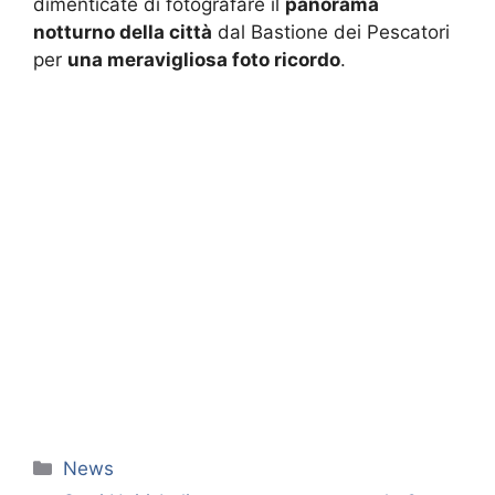
dimenticate di fotografare il
panorama
notturno della città
dal Bastione dei Pescatori
per
una meravigliosa foto ricordo
.
Categorie
News