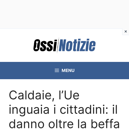
Vai
al
contenuto
MENU
Caldaie, l’Ue
inguaia i cittadini: il
danno oltre la beffa