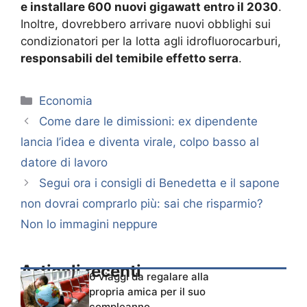
e installare 600 nuovi gigawatt entro il 2030
.
Inoltre, dovrebbero arrivare nuovi obblighi sui
condizionatori per la lotta agli idrofluorocarburi,
responsabili del temibile effetto serra
.
Categorie
Economia
Come dare le dimissioni: ex dipendente
lancia l’idea e diventa virale, colpo basso al
datore di lavoro
Segui ora i consigli di Benedetta e il sapone
non dovrai comprarlo più: sai che risparmio?
Non lo immagini neppure
Articoli recenti
6 viaggi da regalare alla
propria amica per il suo
compleanno