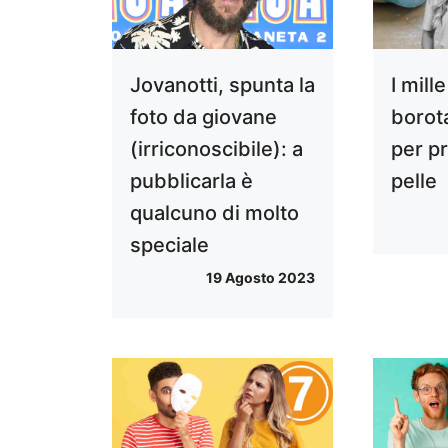
Jovanotti, spunta la
I mill
foto da giovane
borot
(irriconoscibile): a
per p
pubblicarla è
pelle
qualcuno di molto
speciale
19 Agosto 2023