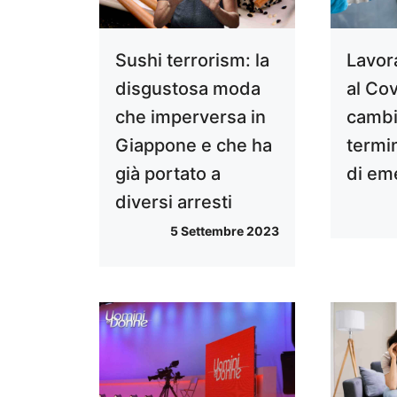
Sushi terrorism: la
Lavora
disgustosa moda
al Co
che imperversa in
cambi
Giappone e che ha
termin
già portato a
di em
diversi arresti
5 Settembre 2023