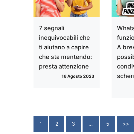
7 segnali
Whats
inequivocabili che
funzio
ti aiutano a capire
A bre
che sta mentendo:
possi
presta attenzione
condi
scherm
16 Agosto 2023
1
2
3
…
5
>>