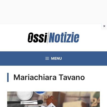
Vai
al
contenuto
MENU
Mariachiara Tavano