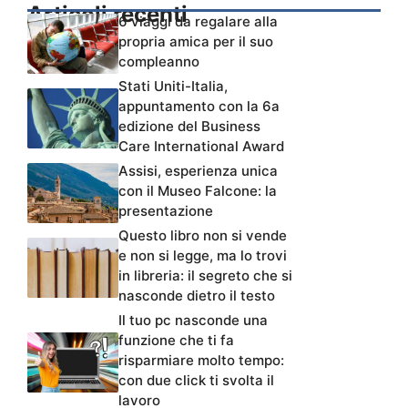
Articoli recenti
6 viaggi da regalare alla
propria amica per il suo
compleanno
Stati Uniti-Italia,
appuntamento con la 6a
edizione del Business
Care International Award
Assisi, esperienza unica
con il Museo Falcone: la
presentazione
Questo libro non si vende
e non si legge, ma lo trovi
in libreria: il segreto che si
nasconde dietro il testo
Il tuo pc nasconde una
funzione che ti fa
risparmiare molto tempo:
con due click ti svolta il
lavoro