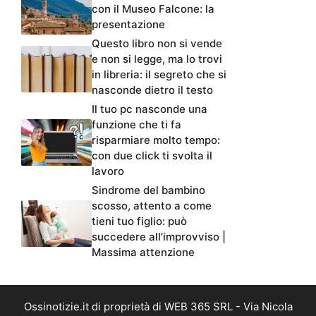
con il Museo Falcone: la
presentazione
Questo libro non si vende
e non si legge, ma lo trovi
in libreria: il segreto che si
nasconde dietro il testo
Il tuo pc nasconde una
funzione che ti fa
risparmiare molto tempo:
con due click ti svolta il
lavoro
Sindrome del bambino
scosso, attento a come
tieni tuo figlio: può
succedere all’improvviso |
Massima attenzione
Ossinotizie.it di proprietà di WEB 365 SRL - Via Nicola