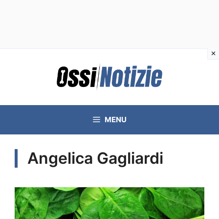
Vai
al
contenuto
MENU
Angelica Gagliardi