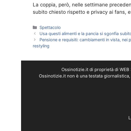
La coppia, però, nelle settimane precedent
subito chiesto rispetto e privacy ai fans,
Categorie
Spettacolo
Usa questi alimenti e la pancia si sgonfia subi
Pensione e requisiti: cambiamenti in vista, nei
restyling
Ossinotizie.it di proprietà di WE
Ossinotizie.it non è una testata giornalistic
L