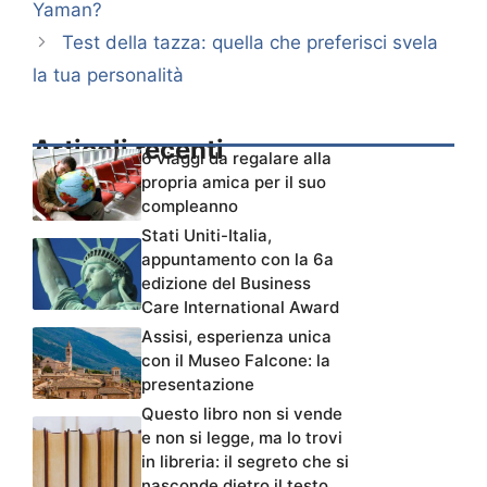
Yaman?
Test della tazza: quella che preferisci svela
la tua personalità
Articoli recenti
6 viaggi da regalare alla
propria amica per il suo
compleanno
Stati Uniti-Italia,
appuntamento con la 6a
edizione del Business
Care International Award
Assisi, esperienza unica
con il Museo Falcone: la
presentazione
Questo libro non si vende
e non si legge, ma lo trovi
in libreria: il segreto che si
nasconde dietro il testo