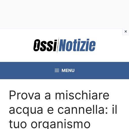
Vai
al
contenuto
MENU
Prova a mischiare
acqua e cannella: il
tuo organismo