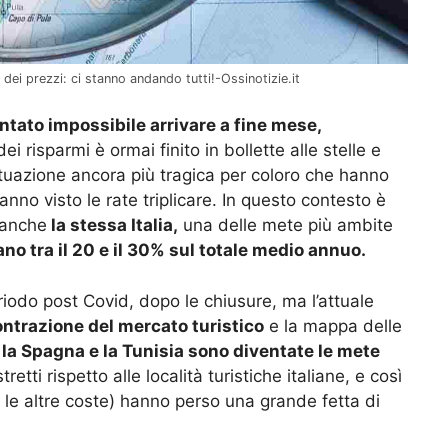
dei prezzi: ci stanno andando tutti!-Ossinotizie.it
tato impossibile arrivare a fine mese,
 risparmi è ormai finito in bollette alle stelle e
ituazione ancora più tragica per coloro che hanno
nno visto le rate triplicare. In questo contesto è
 anche
la stessa Italia,
una delle mete più ambite
ano tra il 20 e il 30% sul totale medio annuo.
riodo post Covid, dopo le chiusure, ma l’attuale
ontrazione del mercato turistico
e la mappa delle
la Spagna e la Tunisia sono diventate le mete
etti rispetto alle località turistiche italiane, e così
 le altre coste) hanno perso una grande fetta di