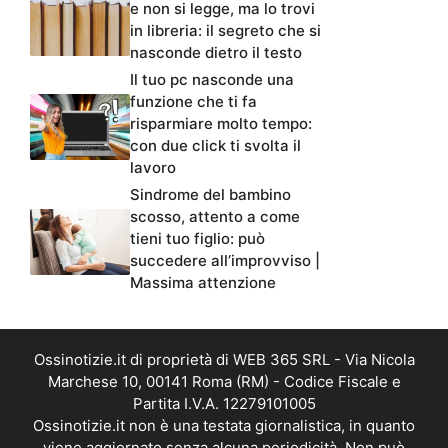
e non si legge, ma lo trovi
in libreria: il segreto che si
nasconde dietro il testo
Il tuo pc nasconde una
funzione che ti fa
risparmiare molto tempo:
con due click ti svolta il
lavoro
Sindrome del bambino
scosso, attento a come
tieni tuo figlio: può
succedere all’improvviso |
Massima attenzione
Ossinotizie.it di proprietà di WEB 365 SRL - Via Nicola
Marchese 10, 00141 Roma (RM) - Codice Fiscale e
Partita I.V.A. 12279101005
Ossinotizie.it non è una testata giornalistica, in quanto
viene aggiornato senza alcuna periodicità. Non può