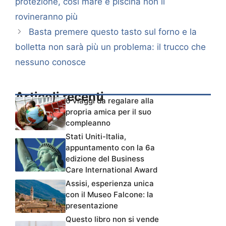
protezione, così mare e piscina non li
rovineranno più
Basta premere questo tasto sul forno e la
bolletta non sarà più un problema: il trucco che
nessuno conosce
Articoli recenti
6 viaggi da regalare alla
propria amica per il suo
compleanno
Stati Uniti-Italia,
appuntamento con la 6a
edizione del Business
Care International Award
Assisi, esperienza unica
con il Museo Falcone: la
presentazione
Questo libro non si vende