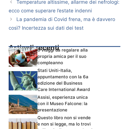
Temperature altissime, allarme dei nefrologi:
ecco come superare l’estate indenni
La pandemia di Covid frena, ma è davvero
così? Incertezza sui dati dei test
Articoli recenti
6 viaggi da regalare alla
propria amica per il suo
compleanno
Stati Uniti-Italia,
appuntamento con la 6a
edizione del Business
Care International Award
Assisi, esperienza unica
con il Museo Falcone: la
presentazione
Questo libro non si vende
e non si legge, ma lo trovi