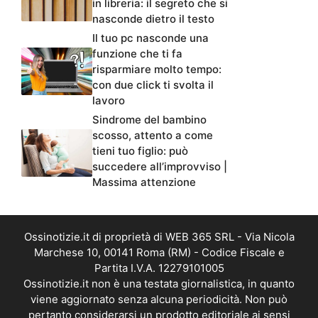
in libreria: il segreto che si
nasconde dietro il testo
Il tuo pc nasconde una
funzione che ti fa
risparmiare molto tempo:
con due click ti svolta il
lavoro
Sindrome del bambino
scosso, attento a come
tieni tuo figlio: può
succedere all’improvviso |
Massima attenzione
Ossinotizie.it di proprietà di WEB 365 SRL - Via Nicola
Marchese 10, 00141 Roma (RM) - Codice Fiscale e
Partita I.V.A. 12279101005
Ossinotizie.it non è una testata giornalistica, in quanto
viene aggiornato senza alcuna periodicità. Non può
pertanto considerarsi un prodotto editoriale ai sensi