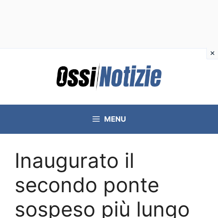
Vai
al
contenuto
MENU
Inaugurato il
secondo ponte
sospeso più lungo