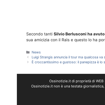
Secondo tanti
Silvio Berlusconi ha avut
sua amicizia con il Raìs e questo lo ha po
Categorie
News
Luigi Strangis annuncia il tour ma qualcosa va 
È croccantissimo e gustoso: il panepizza è lo s
Ossinotizie.it di proprietà di WE
Ossinotizie.it non è una testata giornalistic