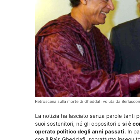
Retroscena sulla morte di Gheddafi voluta da Berluscon
La notizia ha lasciato senza parole tanti 
suoi sostenitori, né gli oppositori e
si è c
operato politico degli anni passati.
In pa
con il Raìs Gheddafi, soprattutto inseguit