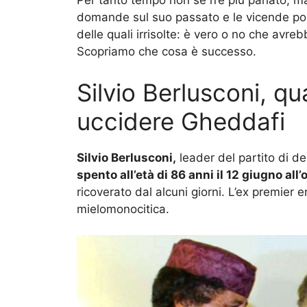
Per tanto tempo non se n’è più parlato, ma
domande sul suo passato e le vicende pol
delle quali irrisolte: è vero o no che avr
Scopriamo che cosa è successo.
Silvio Berlusconi, q
uccidere Gheddafi
Silvio Berlusconi,
leader del partito di de
spento all’età di 86 anni il 12 giugno al
ricoverato dal alcuni giorni. L’ex premier
mielomonocitica.