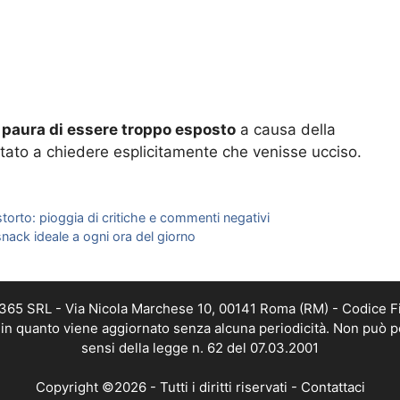
o paura di essere troppo esposto
a causa della
rtato a chiedere esplicitamente che venisse ucciso.
storto: pioggia di critiche e commenti negativi
nack ideale a ogni ora del giorno
B 365 SRL - Via Nicola Marchese 10, 00141 Roma (RM) - Codice Fi
a, in quanto viene aggiornato senza alcuna periodicità. Non può p
sensi della legge n. 62 del 07.03.2001
Copyright ©2026 - Tutti i diritti riservati -
Contattaci