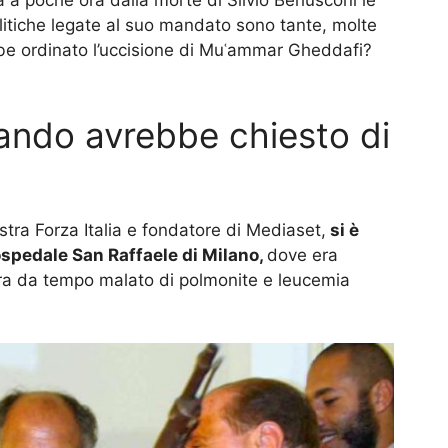
 a poche ora dalla morte di Silvio Berlusconi le
itiche legate al suo mandato sono tante, molte
ebbe ordinato l’uccisione di Muʿammar Gheddafi?
uando avrebbe chiesto di
stra Forza Italia e fondatore di Mediaset,
si è
l’ospedale San Raffaele di Milano,
dove era
 era da tempo malato di polmonite e leucemia