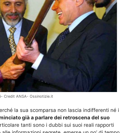
i- Credit ANSA- Ossinotizie.it
perché la sua scomparsa non lascia indifferenti né i
ominciato già a parlare dei retroscena del suo
rticolare tanti sono i dubbi sui suoi reali rapporti
o alle informazioni segrete, emerse un po’ di tempo