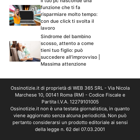
Il tuo pc nasconde una
funzione che ti fa
risparmiare molto tempo:
con due click ti svolta il
lavoro
Sindrome del bambino
scosso, attento a come
tieni tuo figlio: può
succedere all’improvviso |
Massima attenzione
Ossinotizie.it di proprietà di WEB 365 SRL - Via Nicola
Marchese 10, 00141 Roma (RM) - Codice Fiscale e
Partita I.V.A. 12279101005
Ossinotizie.it non è una testata giornalistica, in quanto
viene aggiornato senza alcuna periodicità. Non può
pertanto considerarsi un prodotto editoriale ai sensi
della legge n. 62 del 07.03.2001