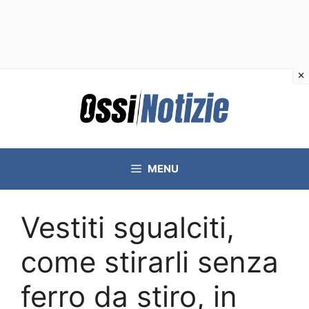
Vai
al
contenuto
MENU
Vestiti sgualciti,
come stirarli senza
ferro da stiro, in