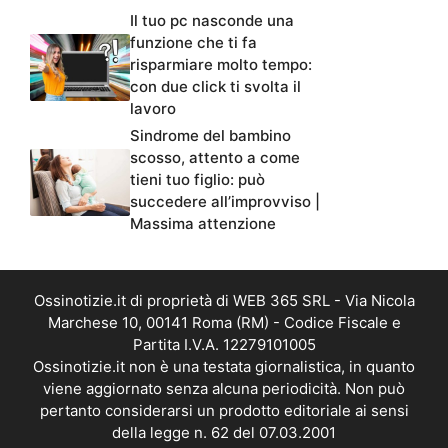
Il tuo pc nasconde una
funzione che ti fa
risparmiare molto tempo:
con due click ti svolta il
lavoro
Sindrome del bambino
scosso, attento a come
tieni tuo figlio: può
succedere all’improvviso |
Massima attenzione
Ossinotizie.it di proprietà di WEB 365 SRL - Via Nicola
Marchese 10, 00141 Roma (RM) - Codice Fiscale e
Partita I.V.A. 12279101005
Ossinotizie.it non è una testata giornalistica, in quanto
viene aggiornato senza alcuna periodicità. Non può
pertanto considerarsi un prodotto editoriale ai sensi
della legge n. 62 del 07.03.2001