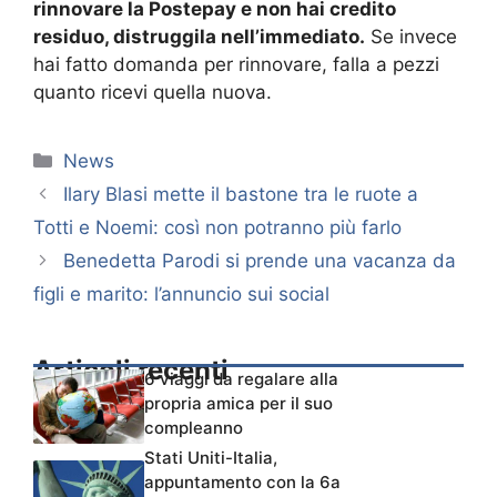
rinnovare la Postepay e non hai credito
residuo, distruggila nell’immediato.
Se invece
hai fatto domanda per rinnovare, falla a pezzi
quanto ricevi quella nuova.
Categorie
News
Ilary Blasi mette il bastone tra le ruote a
Totti e Noemi: così non potranno più farlo
Benedetta Parodi si prende una vacanza da
figli e marito: l’annuncio sui social
Articoli recenti
6 viaggi da regalare alla
propria amica per il suo
compleanno
Stati Uniti-Italia,
appuntamento con la 6a