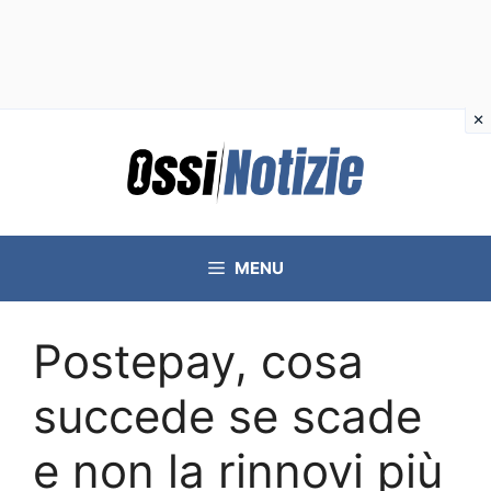
Vai
al
contenuto
MENU
Postepay, cosa
succede se scade
e non la rinnovi più