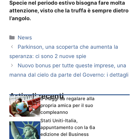
Specie nel periodo estivo bisogna fare molta
attenzione, visto che la truffa è sempre dietro
l’angolo.
Categorie
News
Parkinson, una scoperta che aumenta la
speranza: ci sono 2 nuove spie
Nuovo bonus per tutte queste imprese, una
manna dal cielo da parte del Governo: i dettagli
Articoli recenti
6 viaggi da regalare alla
propria amica per il suo
compleanno
Stati Uniti-Italia,
appuntamento con la 6a
edizione del Business