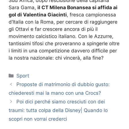
Sud Africa; dopo l’esclusione della capitana
Sara Gama,
il CT Milena Bonansea si affida ai
gol di Valentina Giacinti
, fresca campionessa
d’Italia con la Roma, per cercare di raggiungere
gli Ottavi e far crescere ancora di più il
movimento calcistico italiano. Con le Azzurre,
tantissimi tifosi che proveranno a spingerle oltre
i limiti in una competizione davvero difficile per
la nostra nazionale: chi vincerà, alla fine?
Categorie
Sport
Proposte di matrimonio di dubbio gusto:
chiederesti mai la mano con una Crocs?
Poi dici perché siamo cresciuti con dei
traumi: tutta colpa della Disney| Quando lo
scopri non vorrai crederci