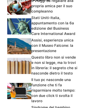
6 viaggi da regalare alla
propria amica per il suo
compleanno
Stati Uniti-Italia,
appuntamento con la 6a
edizione del Business
Care International Award
Assisi, esperienza unica
con il Museo Falcone: la
presentazione
Questo libro non si vende
e non si legge, ma lo trovi
in libreria: il segreto che si
nasconde dietro il testo
Il tuo pc nasconde una
funzione che ti fa
risparmiare molto tempo:
con due click ti svolta il
lavoro
Sindrome del bambino