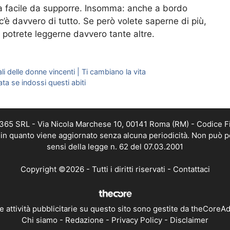
ma facile da supporre. Insomma: anche a bordo
c’è davvero di tutto. Se però volete saperne di più,
i potrete leggerne davvero tante altre.
iali delle donne vincenti | Ti cambiano la vita
a se indossi questi abiti
B 365 SRL - Via Nicola Marchese 10, 00141 Roma (RM) - Codice Fi
a, in quanto viene aggiornato senza alcuna periodicità. Non può p
sensi della legge n. 62 del 07.03.2001
Copyright ©2026 - Tutti i diritti riservati -
Contattaci
e attività pubblicitarie su questo sito sono gestite da theCoreA
Chi siamo
-
Redazione
-
Privacy Policy
-
Disclaimer