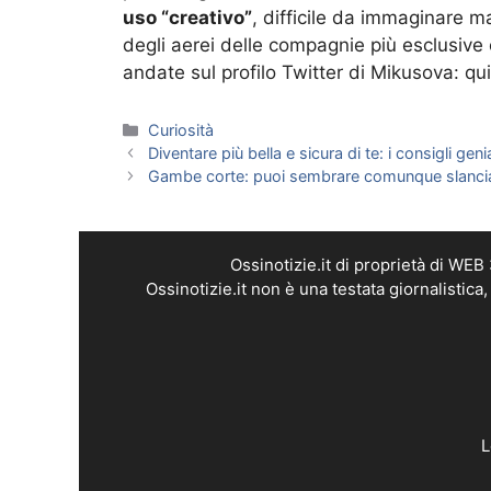
uso “creativo”
, difficile da immaginare 
degli aerei delle compagnie più esclusive 
andate sul profilo Twitter di Mikusova: qu
Categorie
Curiosità
Diventare più bella e sicura di te: i consigli gen
Gambe corte: puoi sembrare comunque slanciat
Ossinotizie.it di proprietà di WE
Ossinotizie.it non è una testata giornalistic
L