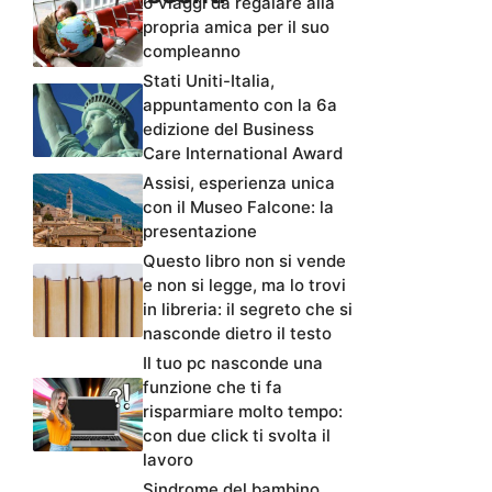
6 viaggi da regalare alla
propria amica per il suo
compleanno
Stati Uniti-Italia,
appuntamento con la 6a
edizione del Business
Care International Award
Assisi, esperienza unica
con il Museo Falcone: la
presentazione
Questo libro non si vende
e non si legge, ma lo trovi
in libreria: il segreto che si
nasconde dietro il testo
Il tuo pc nasconde una
funzione che ti fa
risparmiare molto tempo:
con due click ti svolta il
lavoro
Sindrome del bambino