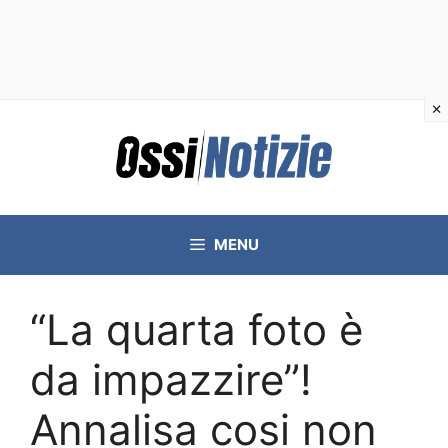
Vai
al
contenuto
MENU
“La quarta foto è
da impazzire”!
Annalisa cosi non