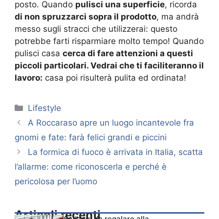
posto. Quando
pulisci una superficie
, ricorda
di non spruzzarci sopra il prodotto
, ma andrà
messo sugli stracci che utilizzerai: questo
potrebbe farti risparmiare molto tempo! Quando
pulisci casa
cerca di fare attenzioni a questi
piccoli particolari. Vedrai che ti faciliteranno il
lavoro:
casa poi risulterà pulita ed ordinata!
Categorie
Lifestyle
A Roccaraso apre un luogo incantevole fra
gnomi e fate: farà felici grandi e piccini
La formica di fuoco è arrivata in Italia, scatta
l’allarme: come riconoscerla e perché è
pericolosa per l’uomo
Articoli recenti
6 viaggi da regalare alla