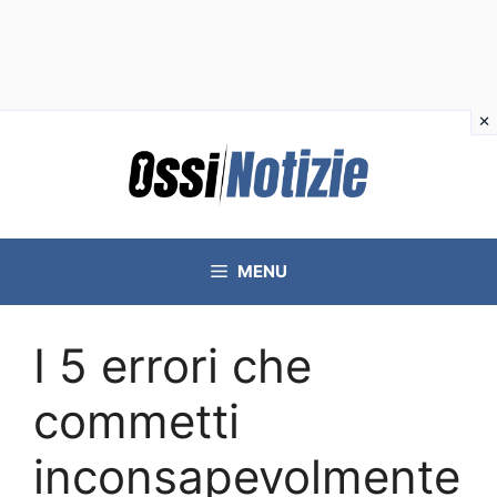
Vai
al
contenuto
MENU
I 5 errori che
commetti
inconsapevolmente