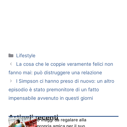
Categorie
Lifestyle
La cosa che le coppie veramente felici non
fanno mai: può distruggere una relazione
I Simpson ci hanno preso di nuovo: un altro
episodio è stato premonitore di un fatto
impensabile avvenuto in questi giorni
Articoli recenti
6 viaggi da regalare alla
propria amica per il suo