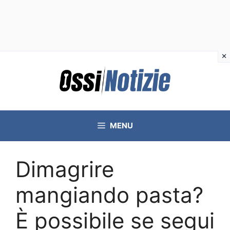
Vai
al
contenuto
MENU
Dimagrire
mangiando pasta?
È possibile se segui