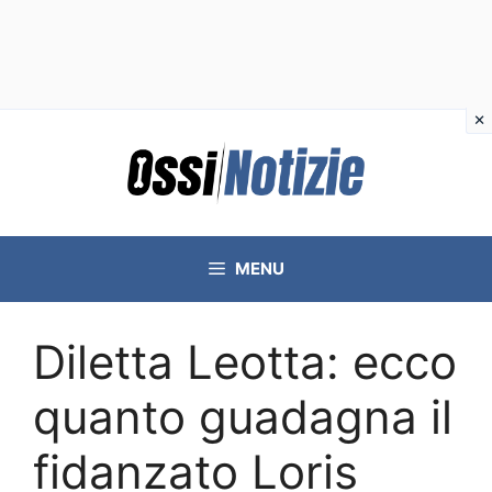
Vai
al
contenuto
MENU
Diletta Leotta: ecco
quanto guadagna il
fidanzato Loris