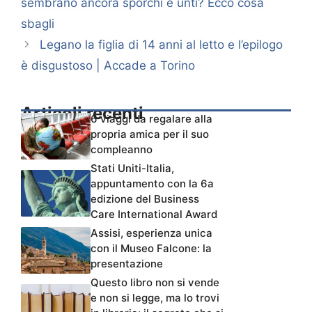
sembrano ancora sporchi e unti? Ecco cosa
sbagli
Legano la figlia di 14 anni al letto e l’epilogo
è disgustoso | Accade a Torino
Articoli recenti
6 viaggi da regalare alla
propria amica per il suo
compleanno
Stati Uniti-Italia,
appuntamento con la 6a
edizione del Business
Care International Award
Assisi, esperienza unica
con il Museo Falcone: la
presentazione
Questo libro non si vende
e non si legge, ma lo trovi