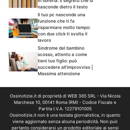
in libreria: il segreto che si
nasconde dietro il testo
Il tuo pc nasconde una
funzione che ti fa
risparmiare molto tempo:
con due click ti svolta il
lavoro
Sindrome del bambino
scosso, attento a come
tieni tuo figlio: può
succedere all’improvviso |
Massima attenzione
Ossinotizie.it di proprietà di WEB 365 SRL - Via Nicola
Marchese 10, 00141 Roma (RM) - Codice Fiscale e
Partita I.V.A. 12279101005
Ossinotizie.it non è una testata giornalistica, in quanto
viene aggiornato senza alcuna periodicità. Non può
pertanto considerarsi un prodotto editoriale ai sensi