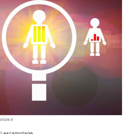
tizie.it
ti escamotage.