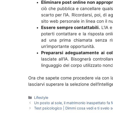
Eliminare post online non appropri
ciò che pubblica e cancellare qual
scarto per l’IA. Ricordarsi, poi, di 
sito web personale in linea con il n
Essere sempre contattabili.
L’IA e
poterti contattare e la risposta on
ad una prima chiamata senza ris
un’importante opportunità.
Prepararsi adeguatamente ai coll
lasciate all’IA. Bisognerà controll
linguaggio del corpo utilizzato nonch
Ora che sapete come procedere via con la
lasciarvi superare la selezione dell’Intellig
Categorie
Lifestyle
Un posto al sole, il matrimonio inaspettato fa fel
Test psicologico | Dimmi cosa vedi e ti svelo s