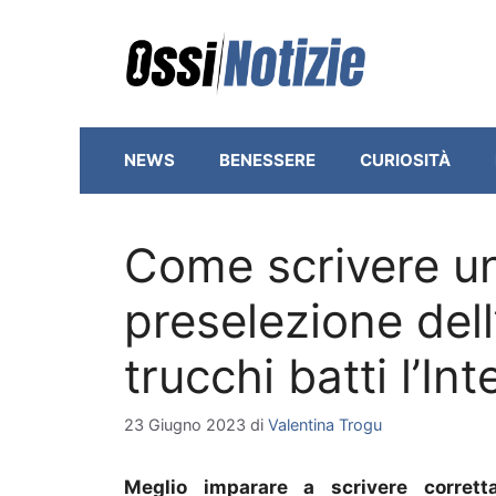
Vai
al
contenuto
NEWS
BENESSERE
CURIOSITÀ
Come scrivere u
preselezione dell
trucchi batti l’Int
23 Giugno 2023
di
Valentina Trogu
Meglio imparare a scrivere corret