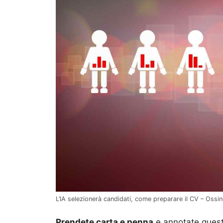
L’IA selezionerà candidati, come preparare il CV – Ossino
Prendete carta e penna
e annotate ques