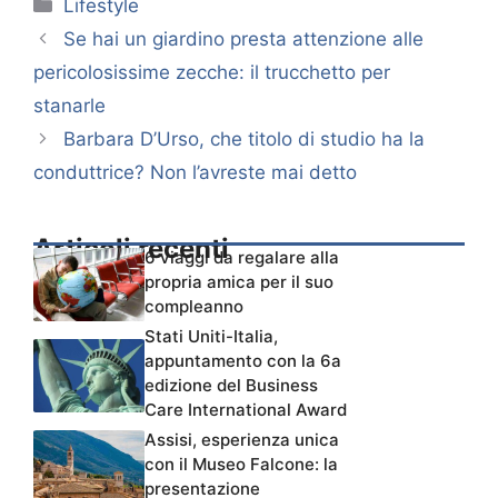
Categorie
Lifestyle
Se hai un giardino presta attenzione alle
pericolosissime zecche: il trucchetto per
stanarle
Barbara D’Urso, che titolo di studio ha la
conduttrice? Non l’avreste mai detto
Articoli recenti
6 viaggi da regalare alla
propria amica per il suo
compleanno
Stati Uniti-Italia,
appuntamento con la 6a
edizione del Business
Care International Award
Assisi, esperienza unica
con il Museo Falcone: la
presentazione