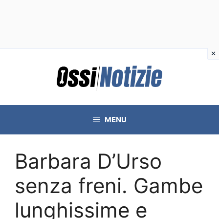
Vai
al
contenuto
MENU
Barbara D’Urso
senza freni. Gambe
lunghissime e