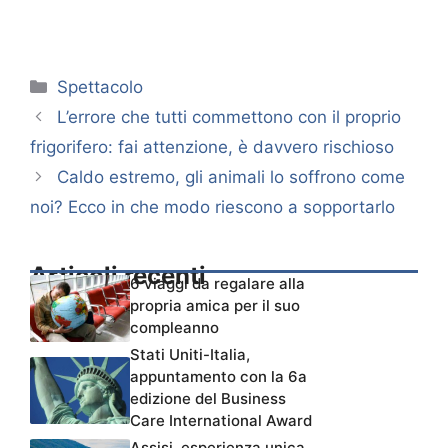
Categorie
Spettacolo
L’errore che tutti commettono con il proprio
frigorifero: fai attenzione, è davvero rischioso
Caldo estremo, gli animali lo soffrono come
noi? Ecco in che modo riescono a sopportarlo
Articoli recenti
6 viaggi da regalare alla
propria amica per il suo
compleanno
Stati Uniti-Italia,
appuntamento con la 6a
edizione del Business
Care International Award
Assisi, esperienza unica