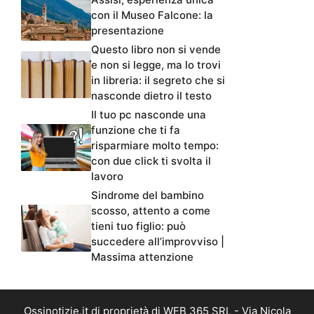
con il Museo Falcone: la
presentazione
Questo libro non si vende
e non si legge, ma lo trovi
in libreria: il segreto che si
nasconde dietro il testo
Il tuo pc nasconde una
funzione che ti fa
risparmiare molto tempo:
con due click ti svolta il
lavoro
Sindrome del bambino
scosso, attento a come
tieni tuo figlio: può
succedere all’improvviso |
Massima attenzione
Ossinotizie.it di proprietà di WEB 365 SRL - Via Nicola