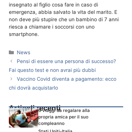
insegnato al figlio cosa fare in caso di
emergenza, abbia salvato la vita del marito. E
non deve più stupire che un bambino di 7 anni
riesca a chiamare i soccorsi con uno
smartphone.
Categorie
News
Pensi di essere una persona di successo?
Fai questo test e non avrai più dubbi
Vaccino Covid diventa a pagamento: ecco
chi dovrà acquistarlo
Articoli recenti
6 viaggi da regalare alla
propria amica per il suo
compleanno
Stati Uniti-Italia,