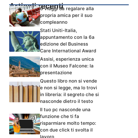
Articoli recenti
6 viaggi da regalare alla
propria amica per il suo
compleanno
Stati Uniti-Italia,
appuntamento con la 6a
edizione del Business
Care International Award
Assisi, esperienza unica
con il Museo Falcone: la
presentazione
Questo libro non si vende
e non si legge, ma lo trovi
in libreria: il segreto che si
nasconde dietro il testo
Il tuo pc nasconde una
funzione che ti fa
risparmiare molto tempo:
con due click ti svolta il
lavoro