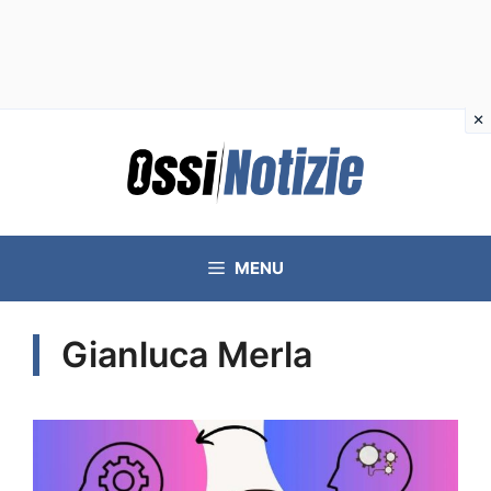
Vai
al
contenuto
MENU
Gianluca Merla