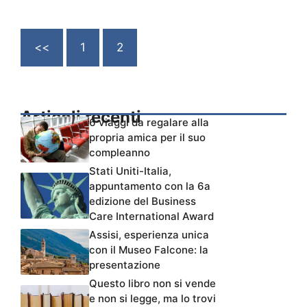
<<
1
2
Articoli recenti
6 viaggi da regalare alla
propria amica per il suo
compleanno
Stati Uniti-Italia,
appuntamento con la 6a
edizione del Business
Care International Award
Assisi, esperienza unica
con il Museo Falcone: la
presentazione
Questo libro non si vende
e non si legge, ma lo trovi