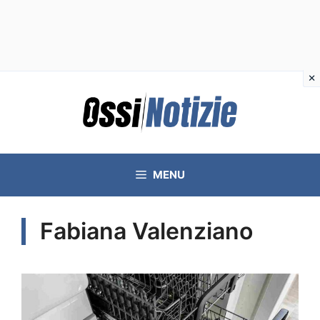
Vai
al
contenuto
MENU
Fabiana Valenziano