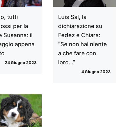
o, tutti
Luis Sal, la
ssi per la
dichiarazione su
e Susanna: il
Fedez e Chiara:
ggio appena
“Se non hai niente
to
a che fare con
loro…”
24 Giugno 2023
4 Giugno 2023