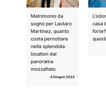
Matrimonio da
L’odor
sogno per Lautaro
casa 
Martinez, quanto
forte?
costa pernottare
questi
nella splendida
location dal
panorama
mozzafiato
4 Giugno 2023