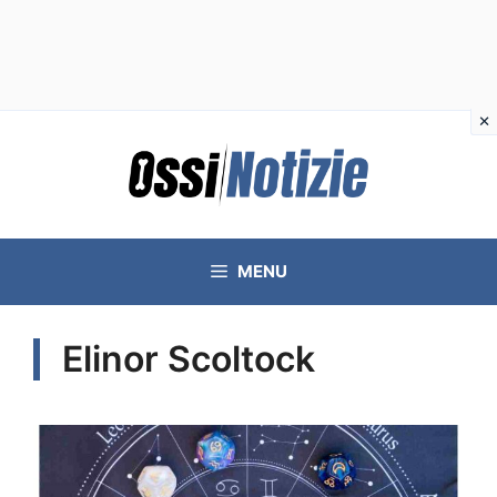
Vai
al
contenuto
MENU
Elinor Scoltock