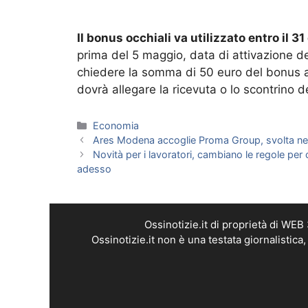
Il bonus occhiali va utilizzato entro il 
prima del 5 maggio, data di attivazione de
chiedere la somma di 50 euro del bonus a t
dovrà allegare la ricevuta o lo scontrino de
Categorie
Economia
Ares Modena accoglie Proma Group, svolta nel
Novità per i lavoratori, cambiano le regole pe
adesso
Ossinotizie.it di proprietà di WE
Ossinotizie.it non è una testata giornalistic