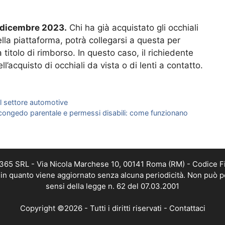
31 dicembre 2023.
Chi ha già acquistato gli occhiali
lla piattaforma, potrà collegarsi a questa per
itolo di rimborso. In questo caso, il richiedente
ll’acquisto di occhiali da vista o di lenti a contatto.
 settore automotive
r congedo parentale e permessi disabili: come funzionano
B 365 SRL - Via Nicola Marchese 10, 00141 Roma (RM) - Codice Fi
a, in quanto viene aggiornato senza alcuna periodicità. Non può p
sensi della legge n. 62 del 07.03.2001
Copyright ©2026 - Tutti i diritti riservati -
Contattaci