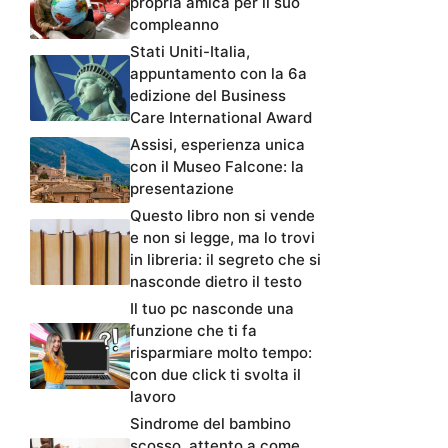
propria amica per il suo
compleanno
Stati Uniti-Italia,
appuntamento con la 6a
edizione del Business
Care International Award
Assisi, esperienza unica
con il Museo Falcone: la
presentazione
Questo libro non si vende
e non si legge, ma lo trovi
in libreria: il segreto che si
nasconde dietro il testo
Il tuo pc nasconde una
funzione che ti fa
risparmiare molto tempo:
con due click ti svolta il
lavoro
Sindrome del bambino
scosso, attento a come