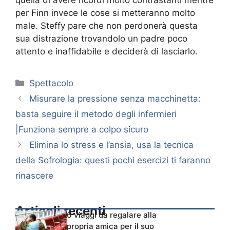
quella di avere ricordi molto contrastanti mentre
per Finn invece le cose si metteranno molto
male. Steffy pare che non perdonerà questa
sua distrazione trovandolo un padre poco
attento e inaffidabile e deciderà di lasciarlo.
Categorie
Spettacolo
Misurare la pressione senza macchinetta:
basta seguire il metodo degli infermieri
|Funziona sempre a colpo sicuro
Elimina lo stress e l’ansia, usa la tecnica
della Sofrologia: questi pochi esercizi ti faranno
rinascere
Articoli recenti
6 viaggi da regalare alla
propria amica per il suo